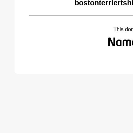
bostonterriertsh
This do