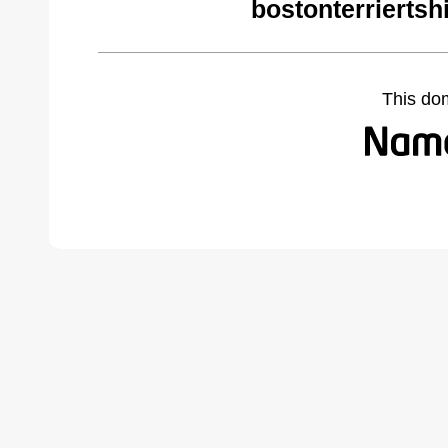
bostonterriertsh
This do