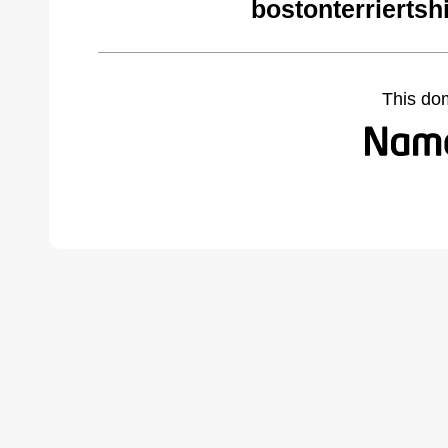
bostonterriertsh
This do