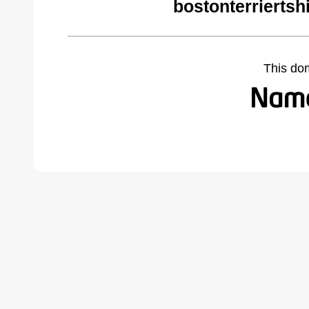
bostonterriertsh
This do